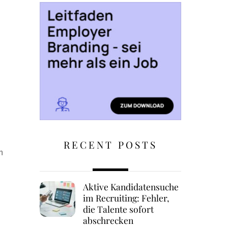
RECENT POSTS
h
Aktive Kandidatensuche
im Recruiting: Fehler,
die Talente sofort
abschrecken