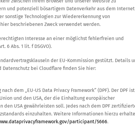
erkehr zwischen Ihrem Browser und unserer Website zu
vern und potenziell bösartigem Datenverkehr aus dem Internet
der sonstige Technologien zur Wiedererkennung von
um hier beschriebenen Zweck verwendet werden.
rechtigten Interesse an einer möglichst fehlerfreien und
. 6 Abs. 1 lit. f DSGVO).
andardvertragsklauseln der EU-Kommission gestützt. Details 
Datenschutz bei Cloudflare finden Sie hier:
g nach dem „EU-US Data Privacy Framework“ (DPF). Der DPF ist
nion und den USA, der die Einhaltung europäischer
 den USA gewährleisten soll. Jedes nach dem DPF zertifiziert
zstandards einzuhalten. Weitere Informationen hierzu erhalt
www.dataprivacyframework.gov/participant/5666
.