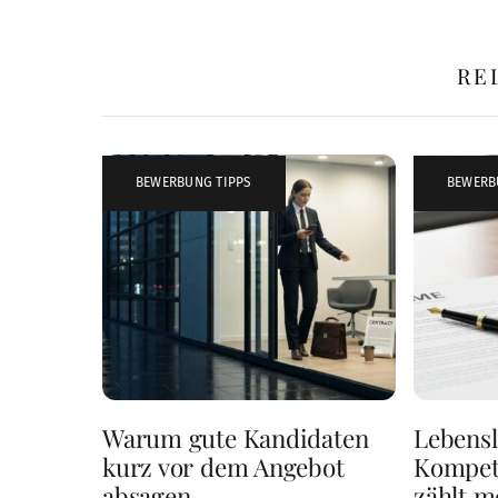
RE
BEWERBUNG TIPPS
BEWERB
Warum gute Kandidaten
Lebensl
kurz vor dem Angebot
Kompet
absagen
zählt m