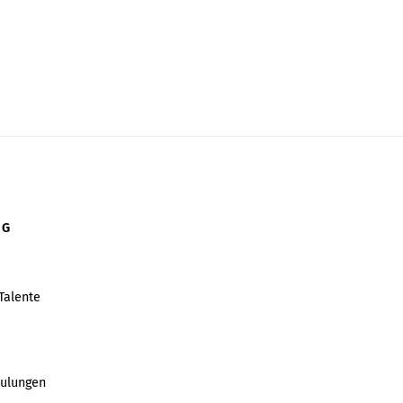
NG
Talente
hulungen