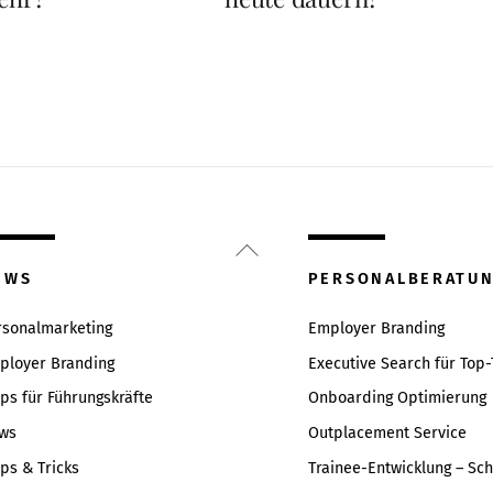
Back
To
EWS
PERSONALBERATU
Top
rsonalmarketing
Employer Branding
ployer Branding
Executive Search für Top-
pps für Führungskräfte
Onboarding Optimierung
ws
Outplacement Service
pps & Tricks
Trainee-Entwicklung – Sc