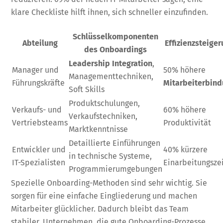
klare Checkliste hilft ihnen, sich schneller einzufinden.
Schlüsselkomponenten
Abteilung
Effizienzsteige
des Onboardings
Leadership Integration
,
Manager und
50% höhere
Managementtechniken,
Führungskräfte
Mitarbeiterbin
Soft Skills
Produktschulungen,
Verkaufs- und
60% höhere
Verkaufstechniken,
Vertriebsteams
Produktivität
Marktkenntnisse
Detaillierte Einführungen
Entwickler und
40% kürzere
in technische Systeme,
IT-Spezialisten
Einarbeitungsze
Programmierumgebungen
Spezielle Onboarding-Methoden sind sehr wichtig. Sie
sorgen für eine einfache Eingliederung und machen
Mitarbeiter glücklicher. Dadurch bleibt das Team
stabiler. Unternehmen, die gute Onboarding-Prozesse