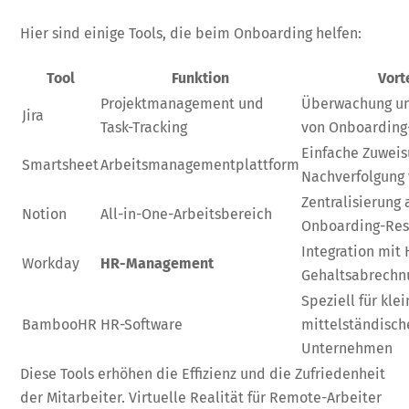
Hier sind einige Tools, die beim Onboarding helfen:
Tool
Funktion
Vort
Projektmanagement und
Überwachung un
Jira
Task-Tracking
von Onboarding
Einfache Zuwei
Smartsheet
Arbeitsmanagementplattform
Nachverfolgung
Zentralisierung 
Notion
All-in-One-Arbeitsbereich
Onboarding-Res
Integration mit
Workday
HR-Management
Gehaltsabrechn
Speziell für klei
BambooHR
HR-Software
mittelständisch
Unternehmen
Diese Tools erhöhen die Effizienz und die Zufriedenheit
der Mitarbeiter. Virtuelle Realität für Remote-Arbeiter