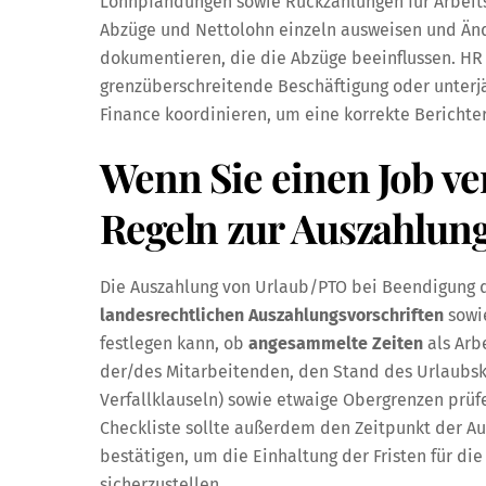
Lohnpfändungen sowie Rückzahlungen für Arbeits
Abzüge und Nettolohn einzeln ausweisen und Än
dokumentieren, die die Abzüge beeinflussen. HR 
grenzüberschreitende Beschäftigung oder unterj
Finance koordinieren, um eine korrekte Berichte
Wenn Sie einen Job ve
Regeln zur Auszahlun
Die Auszahlung von Urlaub/PTO bei Beendigung de
landesrechtlichen Auszahlungsvorschriften
sowie
festlegen kann, ob
angesammelte Zeiten
als Arb
der/des Mitarbeitenden, den Stand des Urlaubsko
Verfallklauseln) sowie etwaige Obergrenzen prüf
Checkliste sollte außerdem den Zeitpunkt der A
bestätigen, um die Einhaltung der Fristen für di
sicherzustellen.