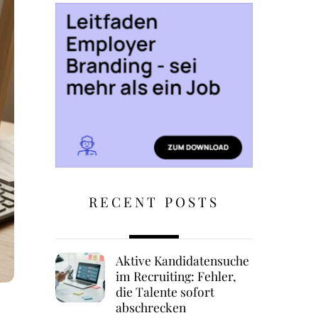
RECENT POSTS
Aktive Kandidatensuche
im Recruiting: Fehler,
die Talente sofort
abschrecken