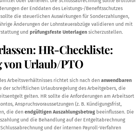
mittel oder Darlehen. Die Schlussabrechnung sollte Bruttolo
derungen der Enddaten des Leistungs-/Benefitsschutzes
sollte die steuerlichen Auswirkungen für Sonderzahlungen,
ährige Änderungen der Lohnsteuerabzüge validieren und mit
rstattung und
prüfungsfeste Unterlagen
sicherzustellen.
rlassen: HR-Checkliste:
g von Urlaub/PTO
s Arbeitsverhältnisses richtet sich nach den
anwendbaren
 der schriftlichen Urlaubsregelung des Arbeitgebers, die
eitsentgelt gelten. HR sollte die Anforderungen am Arbeitsort
ntos, Anspruchsvoraussetzungen (z. B. Kündigungsfrist,
en, die den
endgültigen Auszahlungsbetrag
beeinflussen. Die
uszahlung und die Behandlung auf der Entgeltabrechnung
e Schlussabrechnung und der internen Payroll-Verfahren