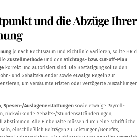
itpunkt und die Abzüge Ihrer
hnung
hnung
je nach Rechtsraum und Richtlinie variieren, sollte HR 
 die
Zustellmethode
und den
Stichtags- bzw. Cut-off-Plan
ge
korrekt und autorisiert sind. Die Bestätigung sollte den
Lohn- und Gehaltskalender sowie etwaige Regeln zur
renzieren, um versäumte Fristen oder verzögerte Auszahlunge
n,
Spesen-/Auslagenerstattungen
sowie etwaige Payroll-
en, rückwirkende Gehalts-/Stundensatzänderungen,
ll abstimmen. Alle Einbehalte müssen durch eine schriftliche
ein, einschließlich Beiträgen zu Leistungen/Benefits,