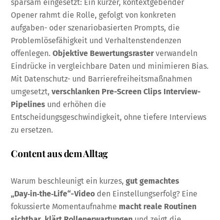
sparsam eingesetzt: Ein kurzer, kontextgebender
Opener rahmt die Rolle, gefolgt von konkreten
aufgaben- oder szenariobasierten Prompts, die
Problemlösefähigkeit und Verhaltenstendenzen
offenlegen.
Objektive Bewertungsraster
verwandeln
Eindrücke in vergleichbare Daten und minimieren Bias.
Mit Datenschutz- und Barrierefreiheitsmaßnahmen
umgesetzt,
verschlanken Pre-Screen Clips Interview-
Pipelines
und erhöhen die
Entscheidungsgeschwindigkeit, ohne tiefere Interviews
zu ersetzen.
Content aus dem Alltag
Warum beschleunigt ein kurzes,
gut gemachtes
„Day‑in‑the‑Life“-Video
den Einstellungserfolg? Eine
fokussierte Momentaufnahme
macht reale Routinen
sichtbar
,
klärt Rollenerwartungen
und zeigt die